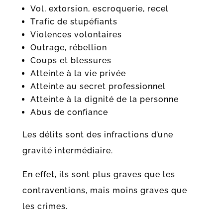
Vol, extorsion, e
scroquerie, r
ecel
T
rafic de stupéfiants
V
iolences volontaires
O
utrage, rébellion
C
oups et blessures
A
tteinte à la vie privée
A
tteinte au secret professionnel
At
teinte à la dignité de la personne
A
bus de confiance
Les délits sont des infractions d’une
gravité intermédiaire.
En effet, ils sont plus graves que les
contraventions, mais moins graves que
les crimes.