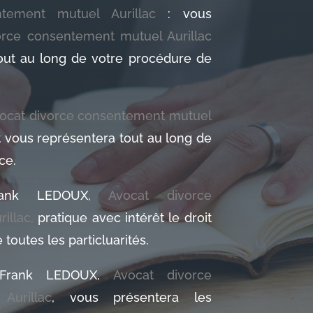
tement mutuel Aurillac
: vous
orce consentement mutuel Aurillac
out au long de votre procédure de
ocat divorce consentement mutuel
et vous représentera tout au long de
ce.
Frank LEDOUX,
Avocat divorce
illac,
pratique avec intérêt le droit
 toutes les particluarités.
e Frank LEDOUX,
Avocat divorce
Aurillac
, vous présentera les