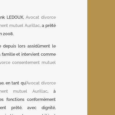
rank LEDOUX,
Avocat divorce
ent mutuel Aurillac
, a prêté
n 2008.
ue depuis lors assidûment le
a famille et intervient comme
ivorce consentement mutuel
ue, en tant qu’
Avocat divorce
ment mutuel Aurillac
, à
ses fonctions conformément
nt prêté, avec dignité,