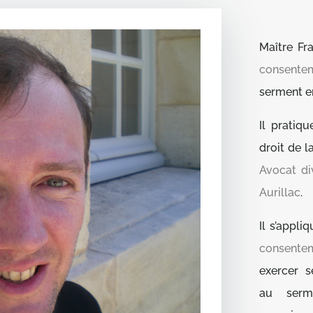
Maître F
consentem
serment e
Il pratiq
droit de l
Avocat d
Aurillac
.
Il s’appliq
consente
exercer 
au serme