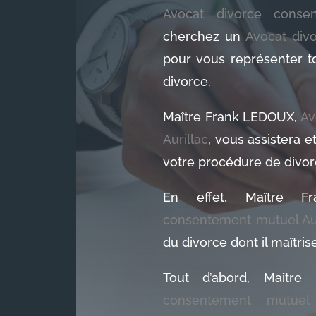
Avocat divorce consen
cherchez un
Avocat div
pour vous représenter t
divorce.
Maître Frank LEDOUX,
Av
Aurillac
, vous assistera 
votre procédure de divor
En effet, Maître 
consentement mutuel Aur
du divorce dont il maîtrise
Tout d’abord, Maîtr
consentement mutuel 