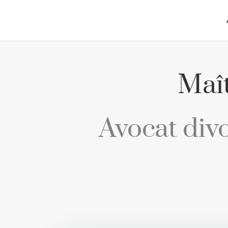
Maî
Avocat div