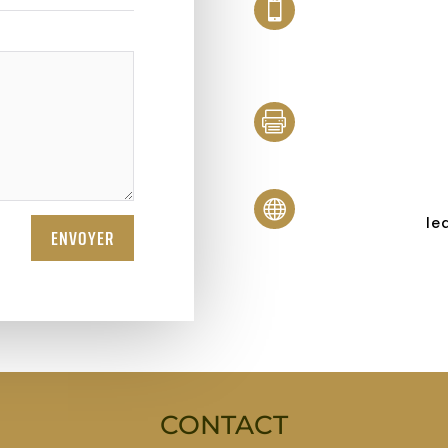



le
ENVOYER
CONTACT