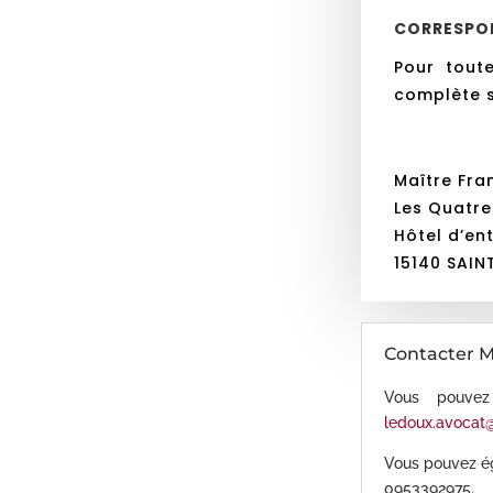
CORRESPO
Pour tout
complète s
Maître Fra
Les Quatre
Hôtel d’en
15140 SAIN
Contacter M
Vous pouvez
ledoux.avocat
Vous pouvez é
0953392975.