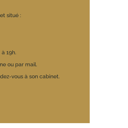
t situé :
 à 19h.
ne ou par mail.
dez-vous à son cabinet.