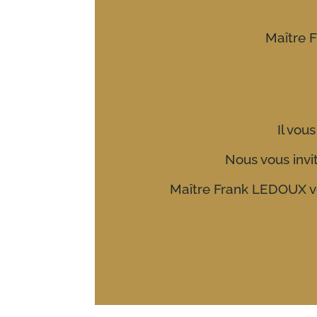
Maître F
Il vou
Nous vous invi
Maître Frank LEDOUX vo