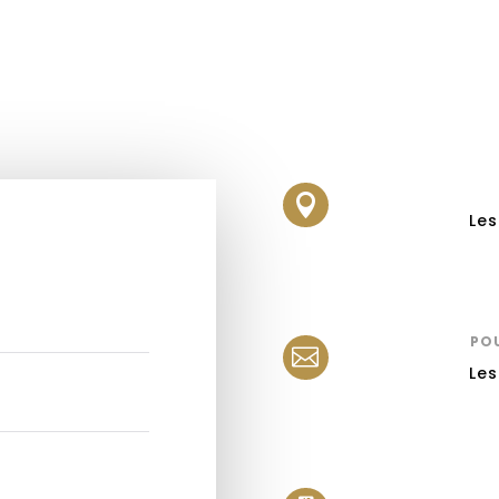

Les
PO

Les